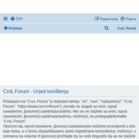
CroL Forum
ČPP
Registracija
Prijava
P
Početna
CroL Portal
r
e
t
r
a
ž
n
i
CroL Forum - Uvjeti korištenja
k
Pristupom na “CroL Forum” [u daljnjem tekstu: “mi”, “nas”, “naš(a/e/i/u)”, “CroL
Forum”, “https://www.crol.hr/forum”], morate se slagati sa svim, ispod
navedenim, [pravnim] uvjetima/pravilima. Ako se ne slažete sa svim, ispod
navedenim, [pravnim] uvjetima/pravilima, molim(o), ne pristupajte/koristite
“CroL Forum”.
Obzirom da, ispod navedene, [pravne] uvjete/pravila možemo promijeniti u bilo
koje doba, a o čemu obavještavamo samo registrirane korisnike/ce, molim(o), s
vremena na vrijeme ih [ponovo] pročitajte da se nebi dogodilo da se ne slažete