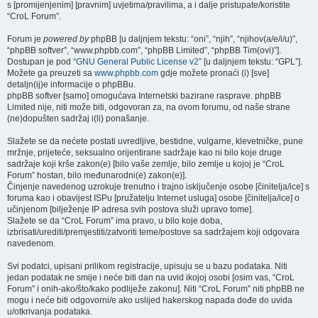
s [promijenjenim] [pravnim] uvjetima/pravilima, a i dalje pristupate/koristite
“CroL Forum”.
Forum je
powered by
phpBB [u daljnjem tekstu: “oni”, “njih”, “njihov(a/e/i/u)”,
“phpBB softver”, “www.phpbb.com”, “phpBB Limited”, “phpBB Tim(ovi)”].
Dostupan je pod “
GNU General Public License v2
” [u daljnjem tekstu: “GPL”].
Možete ga preuzeti sa
www.phpbb.com
gdje možete pronaći (i) [sve]
detaljn(ij)e informacije o phpBBu.
phpBB softver [samo] omogućava Internetski bazirane rasprave. phpBB
Limited nije, niti može biti, odgovoran za, na ovom forumu, od naše strane
(ne)dopušten sadržaj i(li) ponašanje.
Slažete se da nećete postati uvredljive, bestidne, vulgarne, klevetničke, pune
mržnje, prijeteće, seksualno orijentirane sadržaje kao ni bilo koje druge
sadržaje koji krše zakon(e) [bilo vaše zemlje, bilo zemlje u kojoj je “CroL
Forum” hostan, bilo međunarodni(e) zakon(e)].
Činjenje navedenog uzrokuje trenutno i trajno isključenje osobe [činitelja/ice] s
foruma kao i obavijest ISPu [pružatelju Internet usluga] osobe [činitelja/ice] o
učinjenom [bilježenje IP adresa svih postova služi upravo tome].
Slažete se da “CroL Forum” ima pravo, u bilo koje doba,
izbrisati/urediti/premjestiti/zatvoriti teme/postove sa sadržajem koji odgovara
navedenom.
Svi podatci, upisani prilikom registracije, upisuju se u bazu podataka. Niti
jedan podatak ne smije i neće biti dan na uvid ikojoj osobi [osim vas, “CroL
Forum” i onih-ako/što/kako podliježe zakonu]. Niti “CroL Forum” niti phpBB ne
mogu i neće biti odgovorni/e ako uslijed hakerskog napada dođe do uvida
u/otkrivanja podataka.