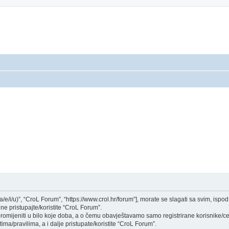
a/e/i/u)”, “CroL Forum”, “https://www.crol.hr/forum”], morate se slagati sa svim, isp
ne pristupajte/koristite “CroL Forum”.
mijeniti u bilo koje doba, a o čemu obavještavamo samo registrirane korisnike/ce,
ima/pravilima, a i dalje pristupate/koristite “CroL Forum”.