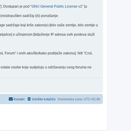
”]. Dostupan je pod “
GNU General Public License v2
” [u
(ne)dopušten sadržaj i(li) ponašanje.
uge sadržaje koji krše zakon(e) [bilo vaše zemlje, bilo zemlje u
elja/ice] o učinjenom [bilježenje IP adresa svih postova služi
CroL Forum” i onih-ako/što/kako podliježe zakonu]. Niti “CroL
 i ostale osobe koje sudjeluju u održavanju ovog foruma ne
Kontakt
Izbrišite kolačiće
Vremenska zona:
UTC+01:00