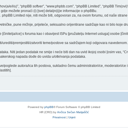
njihov(a/e/i/u)”, “phpBB softver”, “www.phpbb.com”, “phpBB Limited”, “phpBB Tim(ovi)
gdje možete pronaći (i) [sve] detaljn(ij)e informacije o phpBBu.
phpBB Limited nije, niti može biti, odgovoran za, na ovom forumu, od naše strane 
vetničke, pune mržnje, prijeteće, seksualno orijentirane sadržaje kao ni bilo koje dr
činitelja/ice] s foruma kao i obavijest ISPu [pružatelju Internet usluga] osobe [činit
ti/urediti/premjestiti/zatvoriti teme/postove sa sadržajem koji odgovara navedenom.
dataka. Niti jedan podatak ne smije i neće biti dan na uvid ikojoj osobi [osim vas, “
 hakerskog napada dođe do uvida u/otkrivanja podataka.
ve/poglede autora/ica tih postova, sukladno čemu administratori/ce, moderatori/ce
stitih].
Powered by
phpBB
® Forum Software © phpBB Limited
HR (CRO) by
Ančica Sečan Matijaščić
Privatnost
|
Uvjeti