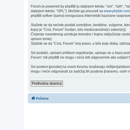
Forum je
powered by
phpBB [u daljnjem tekstu: “oni”, “njih”, “
daljnjem tekstu: “GPL”]. Možete ga preuzeti sa
www.phpbb.com
phpBB softver [samo] omogućava Internetski bazirane rasprave. 
Slažete se da nećete postati uvredljive, bestidne, vulgarne, kle
kojoj je “CroL Forum” hostan, bilo međunarodni(e) zakon(e)].
Činjenje navedenog uzrokuje trenutno i trajno isključenje osobe [
upravo tome].
Slažete se da “CroL Forum” ima pravo, u bilo koje doba, izbrisa
Svi podatci, upisani prilikom registracije, upisuju se u bazu po
Forum” niti phpBB ne mogu i neće biti odgovorni/e ako uslijed
Svi postovi [poruke] na ovom forumu izražavaju mišljenja/stavo
mogu i neće odgovarati za sadržaj tih postova [naravno, osim vla
Prethodna stranica
Početna