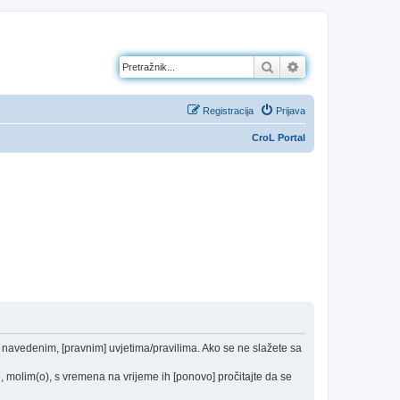
Pretražnik
Napredno pretraž
Registracija
Prijava
CroL Portal
od navedenim, [pravnim] uvjetima/pravilima. Ako se ne slažete sa
 molim(o), s vremena na vrijeme ih [ponovo] pročitajte da se