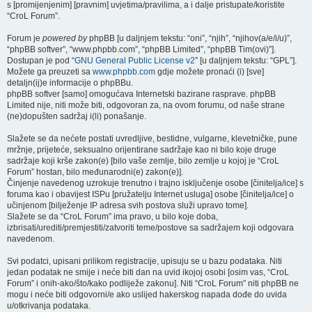
s [promijenjenim] [pravnim] uvjetima/pravilima, a i dalje pristupate/koristite
“CroL Forum”.
Forum je
powered by
phpBB [u daljnjem tekstu: “oni”, “njih”, “njihov(a/e/i/u)”,
“phpBB softver”, “www.phpbb.com”, “phpBB Limited”, “phpBB Tim(ovi)”].
Dostupan je pod “
GNU General Public License v2
” [u daljnjem tekstu: “GPL”].
Možete ga preuzeti sa
www.phpbb.com
gdje možete pronaći (i) [sve]
detaljn(ij)e informacije o phpBBu.
phpBB softver [samo] omogućava Internetski bazirane rasprave. phpBB
Limited nije, niti može biti, odgovoran za, na ovom forumu, od naše strane
(ne)dopušten sadržaj i(li) ponašanje.
Slažete se da nećete postati uvredljive, bestidne, vulgarne, klevetničke, pune
mržnje, prijeteće, seksualno orijentirane sadržaje kao ni bilo koje druge
sadržaje koji krše zakon(e) [bilo vaše zemlje, bilo zemlje u kojoj je “CroL
Forum” hostan, bilo međunarodni(e) zakon(e)].
Činjenje navedenog uzrokuje trenutno i trajno isključenje osobe [činitelja/ice] s
foruma kao i obavijest ISPu [pružatelju Internet usluga] osobe [činitelja/ice] o
učinjenom [bilježenje IP adresa svih postova služi upravo tome].
Slažete se da “CroL Forum” ima pravo, u bilo koje doba,
izbrisati/urediti/premjestiti/zatvoriti teme/postove sa sadržajem koji odgovara
navedenom.
Svi podatci, upisani prilikom registracije, upisuju se u bazu podataka. Niti
jedan podatak ne smije i neće biti dan na uvid ikojoj osobi [osim vas, “CroL
Forum” i onih-ako/što/kako podliježe zakonu]. Niti “CroL Forum” niti phpBB ne
mogu i neće biti odgovorni/e ako uslijed hakerskog napada dođe do uvida
u/otkrivanja podataka.