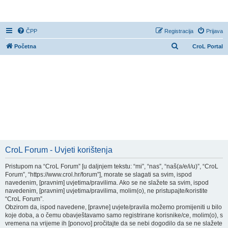
CroL Forum
ČPP
Registracija
Prijava
P
Početna
CroL Portal
r
e
t
r
a
ž
n
i
CroL Forum - Uvjeti korištenja
k
Pristupom na “CroL Forum” [u daljnjem tekstu: “mi”, “nas”, “naš(a/e/i/u)”, “CroL
Forum”, “https://www.crol.hr/forum”], morate se slagati sa svim, ispod
navedenim, [pravnim] uvjetima/pravilima. Ako se ne slažete sa svim, ispod
navedenim, [pravnim] uvjetima/pravilima, molim(o), ne pristupajte/koristite
“CroL Forum”.
Obzirom da, ispod navedene, [pravne] uvjete/pravila možemo promijeniti u bilo
koje doba, a o čemu obavještavamo samo registrirane korisnike/ce, molim(o), s
vremena na vrijeme ih [ponovo] pročitajte da se nebi dogodilo da se ne slažete