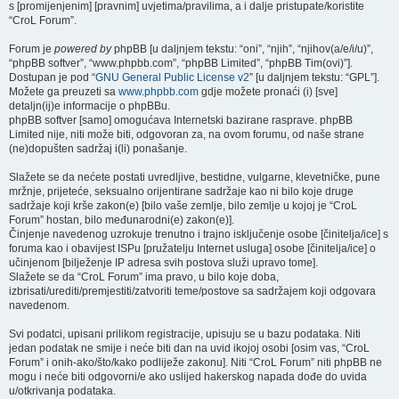
s [promijenjenim] [pravnim] uvjetima/pravilima, a i dalje pristupate/koristite
“CroL Forum”.
Forum je
powered by
phpBB [u daljnjem tekstu: “oni”, “njih”, “njihov(a/e/i/u)”,
“phpBB softver”, “www.phpbb.com”, “phpBB Limited”, “phpBB Tim(ovi)”].
Dostupan je pod “
GNU General Public License v2
” [u daljnjem tekstu: “GPL”].
Možete ga preuzeti sa
www.phpbb.com
gdje možete pronaći (i) [sve]
detaljn(ij)e informacije o phpBBu.
phpBB softver [samo] omogućava Internetski bazirane rasprave. phpBB
Limited nije, niti može biti, odgovoran za, na ovom forumu, od naše strane
(ne)dopušten sadržaj i(li) ponašanje.
Slažete se da nećete postati uvredljive, bestidne, vulgarne, klevetničke, pune
mržnje, prijeteće, seksualno orijentirane sadržaje kao ni bilo koje druge
sadržaje koji krše zakon(e) [bilo vaše zemlje, bilo zemlje u kojoj je “CroL
Forum” hostan, bilo međunarodni(e) zakon(e)].
Činjenje navedenog uzrokuje trenutno i trajno isključenje osobe [činitelja/ice] s
foruma kao i obavijest ISPu [pružatelju Internet usluga] osobe [činitelja/ice] o
učinjenom [bilježenje IP adresa svih postova služi upravo tome].
Slažete se da “CroL Forum” ima pravo, u bilo koje doba,
izbrisati/urediti/premjestiti/zatvoriti teme/postove sa sadržajem koji odgovara
navedenom.
Svi podatci, upisani prilikom registracije, upisuju se u bazu podataka. Niti
jedan podatak ne smije i neće biti dan na uvid ikojoj osobi [osim vas, “CroL
Forum” i onih-ako/što/kako podliježe zakonu]. Niti “CroL Forum” niti phpBB ne
mogu i neće biti odgovorni/e ako uslijed hakerskog napada dođe do uvida
u/otkrivanja podataka.