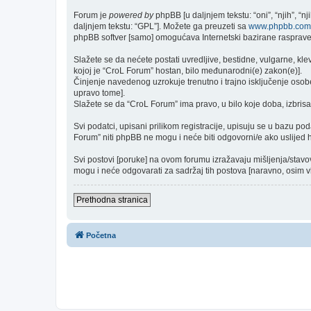
Forum je
powered by
phpBB [u daljnjem tekstu: “oni”, “njih”, “
daljnjem tekstu: “GPL”]. Možete ga preuzeti sa
www.phpbb.com
phpBB softver [samo] omogućava Internetski bazirane rasprave. 
Slažete se da nećete postati uvredljive, bestidne, vulgarne, kle
kojoj je “CroL Forum” hostan, bilo međunarodni(e) zakon(e)].
Činjenje navedenog uzrokuje trenutno i trajno isključenje osobe [
upravo tome].
Slažete se da “CroL Forum” ima pravo, u bilo koje doba, izbrisa
Svi podatci, upisani prilikom registracije, upisuju se u bazu po
Forum” niti phpBB ne mogu i neće biti odgovorni/e ako uslijed
Svi postovi [poruke] na ovom forumu izražavaju mišljenja/stavo
mogu i neće odgovarati za sadržaj tih postova [naravno, osim vla
Prethodna stranica
Početna