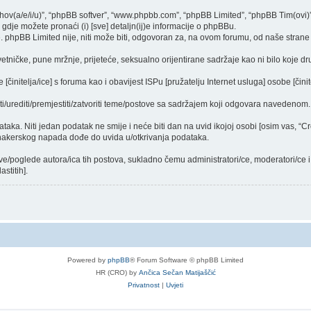
njihov(a/e/i/u)”, “phpBB softver”, “www.phpbb.com”, “phpBB Limited”, “phpBB Tim(ovi)
gdje možete pronaći (i) [sve] detaljn(ij)e informacije o phpBBu.
phpBB Limited nije, niti može biti, odgovoran za, na ovom forumu, od naše strane 
vetničke, pune mržnje, prijeteće, seksualno orijentirane sadržaje kao ni bilo koje dr
činitelja/ice] s foruma kao i obavijest ISPu [pružatelju Internet usluga] osobe [činit
ti/urediti/premjestiti/zatvoriti teme/postove sa sadržajem koji odgovara navedenom.
dataka. Niti jedan podatak ne smije i neće biti dan na uvid ikojoj osobi [osim vas, “
 hakerskog napada dođe do uvida u/otkrivanja podataka.
ve/poglede autora/ica tih postova, sukladno čemu administratori/ce, moderatori/ce
stitih].
Powered by
phpBB
® Forum Software © phpBB Limited
HR (CRO) by
Ančica Sečan Matijaščić
Privatnost
|
Uvjeti