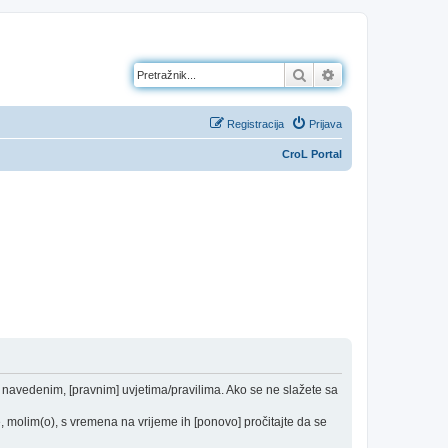
Pretražnik
Napredno pretraž
Registracija
Prijava
CroL Portal
od navedenim, [pravnim] uvjetima/pravilima. Ako se ne slažete sa
 molim(o), s vremena na vrijeme ih [ponovo] pročitajte da se