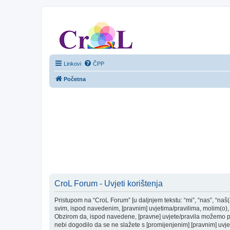
CroL Forum
Linkovi
ČPP
Početna
CroL Forum - Uvjeti korištenja
Pristupom na “CroL Forum” [u daljnjem tekstu: “mi”, “nas”, “naš(
svim, ispod navedenim, [pravnim] uvjetima/pravilima, molim(o), 
Obzirom da, ispod navedene, [pravne] uvjete/pravila možemo pro
nebi dogodilo da se ne slažete s [promijenjenim] [pravnim] uvjet