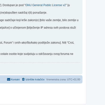
”]. Dostupan je pod “
GNU General Public License v2
” [u
(ne)dopušten sadržaj i(li) ponašanje.
uge sadržaje koji krše zakon(e) [bilo vaše zemlje, bilo zemlje u
elja/ice] o učinjenom [bilježenje IP adresa svih postova služi
CroL Forum” i onih-ako/što/kako podliježe zakonu]. Niti “CroL
 i ostale osobe koje sudjeluju u održavanju ovog foruma ne
Kontakt
Izbrišite kolačiće
Vremenska zona:
UTC+01:00