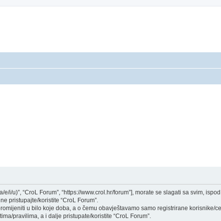
a/e/i/u)”, “CroL Forum”, “https://www.crol.hr/forum”], morate se slagati sa svim, isp
ne pristupajte/koristite “CroL Forum”.
mijeniti u bilo koje doba, a o čemu obavještavamo samo registrirane korisnike/ce,
ima/pravilima, a i dalje pristupate/koristite “CroL Forum”.