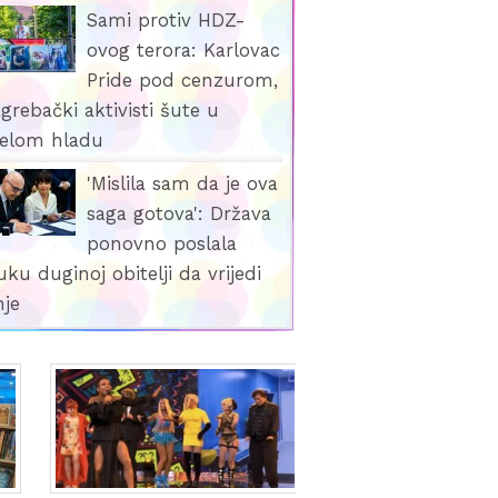
Sami protiv HDZ-
ovog terora: Karlovac
Pride pod cenzurom,
grebački aktivisti šute u
elom hladu
'Mislila sam da je ova
saga gotova': Država
ponovno poslala
ku duginoj obitelji da vrijedi
je