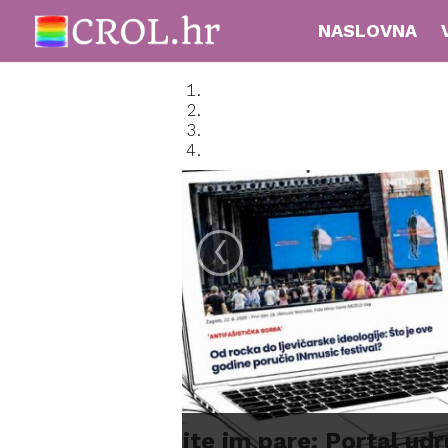
NASLOVNA
‹
Zagreb protiv diskrim
pokrenule kampanju 'Z