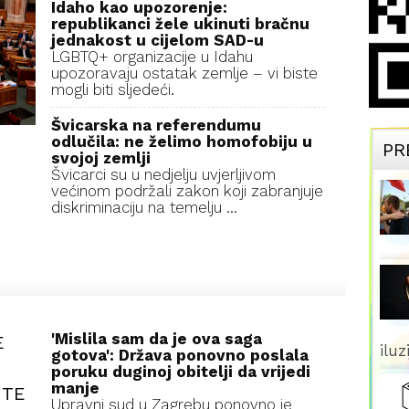
Idaho kao upozorenje:
republikanci žele ukinuti bračnu
jednakost u cijelom SAD-u
LGBTQ+ organizacije u Idahu
upozoravaju ostatak zemlje – vi biste
mogli biti sljedeći.
Švicarska na referendumu
odlučila: ne želimo homofobiju u
PR
svojoj zemlji
Švicarci su u nedjelju uvjerljivom
većinom podržali zakon koji zabranjuje
diskriminaciju na temelju ...
'Mislila sam da je ova saga
E
iluz
gotova': Država ponovno poslala
poruku duginoj obitelji da vrijedi
manje
UTE
Upravni sud u Zagrebu ponovno je