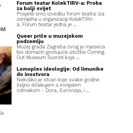
Forum teatar KolekTIRV-a: Proba
A
za bolji svijet
I
Posjetili smo izvedbu forum teatra Iza
osmijeha u organizaciji KolekTIRV-
D
a. Forum teatar jedna je ...
OM
Queer priče u muzejskom
podzemlju
Muzej grada Zagreba ovog je mjeseca
bio domaćin gostujuće izložbe Coming
Out Museum Susreti koja ...
Lomoples ideologije: Od limunike
do inostvora
Nekoliko je stvari koje svake godine
željno iščekujem s ironijskim
odmakom - Dora, Eurovizija, i ...
la