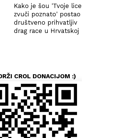
Kako je šou 'Tvoje lice
Nisu to samo '
zvuči poznato' postao
dečki koji mole
društveno prihvatljiv
Redateljica Karl
drag race u Hrvatskoj
o evoluciji moli
nasilju nad
umjetnicama i
uvezenom radi
DRŽI CROL DONACIJOM :)