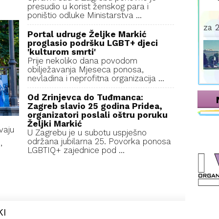
presudio u korist ženskog para i
poništio odluke Ministarstva ...
za 2
Portal udruge Željke Markić
proglasio podršku LGBT+ djeci
'kulturom smrti'
Prije nekoliko dana povodom
obilježavanja Mjeseca ponosa,
nevladina i neprofitna organizacija ...
Od Zrinjevca do Tuđmanca:
Zagreb slavio 25 godina Pridea,
organizatori poslali oštru poruku
Željki Markić
vaju
U Zagrebu je u subotu uspješno
održana jubilarna 25. Povorka ponosa
,
LGBTIQ+ zajednice pod ...
KI