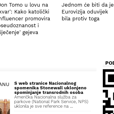
Don Tomo u lovu na
Jednom će biti da je
kvar': Kako katolički
Eurovizija oduvijek
influencer promovira
bila protiv toga
pseudoznanost i
liječenje' gejeva
PO
S web stranice Nacionalnog
RANU
spomenika Stonewall uklonjeno
spominjanje transrodnih osoba
Američka Nacionalna služba za
parkove (National Park Service, NPS)
uklonila je sve reference na ...