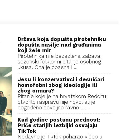
Država koja dopušta pirotehniku
R
dopušta nasilje nad građanima
koji žele mir
Pirotehnika nije bezazlena zabava,
sezonski folklor ni pitanje osobnog
ukusa. Ona je opasna i ...
Jesu li konzervativci i desničari
homofobni zbog ideologije ili
zbog ormara?
Pitanje koje je na hrvatskom Redditu
otvorilo raspravu nije novo, ali je
pogođeno dovoljno ravno u ...
Kad godine postanu prednost:
Priče starijih lezbijki osvajaju
TikTok
Nedavno je TikTok poharao video u