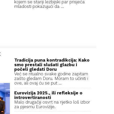
kojem se stariji lezbijski par prisjeća
mladosti pokazujući da ...
E
Tradicija puna kontradikcija: Kako
smo prestali slušati glazbu i
počeli gledati Doru
Već se ritualno svake godine zapitam
zašto gledam Doru. Moram to učiniti i
ove, ali ovaj ću se put ...
Eurovizija 2025., ili refleksije o
introvertiranosti
Malo drugačiji osvrt na rijetko loš izbor
za pjesmu Eurovizije.