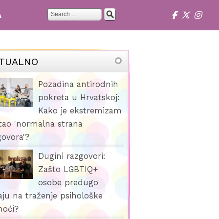
A
TUALNO
Pozadina antirodnih
pokreta u Hrvatskoj:
Kako je ekstremizam
tao 'normalna strana
govora'?
Dugini razgovori:
Zašto LGBTIQ+
osobe predugo
aju na traženje psihološke
oći?