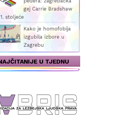
pedera: zagrebačka
gej Carrie Bradshaw
1. stoljeće
Kako je homofobija
izgubila izbore u
Zagrebu
NAJČITANIJE U TJEDNU