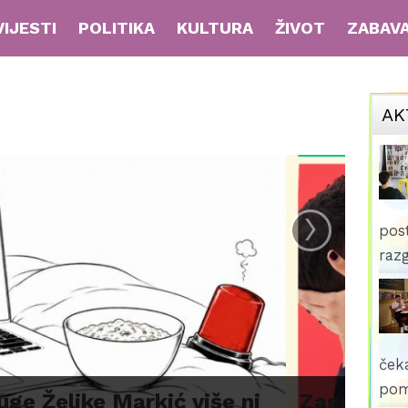
VIJESTI
POLITIKA
KULTURA
ŽIVOT
ZABAV
AK
›
pos
raz
ček
inacije: Dugine obitelji
pom
agreb koji se voli'