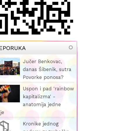
EPORUKA
Jučer Benkovac,
danas Šibenik, sutra
Povorke ponosa?
Uspon i pad 'rainbow
kapitalizma' -
anatomija jedne
ije
Kronike jednog