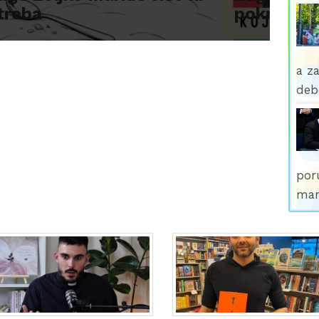
a za
deb
poru
man