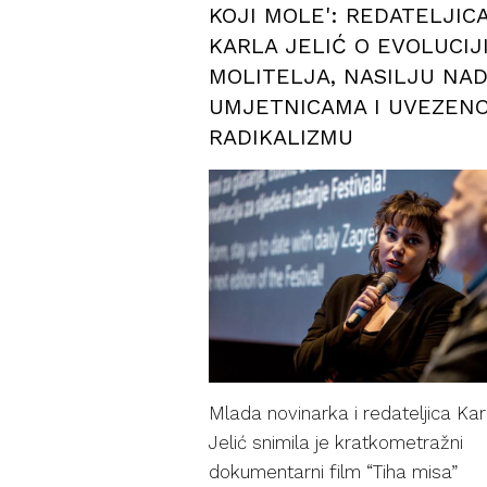
KOJI MOLE': REDATELJIC
KARLA JELIĆ O EVOLUCIJ
MOLITELJA, NASILJU NA
UMJETNICAMA I UVEZEN
RADIKALIZMU
Mlada novinarka i redateljica Kar
Jelić snimila je kratkometražni
dokumentarni film “Tiha misa”