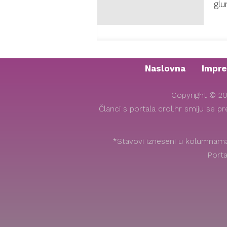
glu
Naslovna
Impr
Copyright © 20
Članci s portala crol.hr smiju se p
*Stavovi izneseni u kolumnama 
Porta