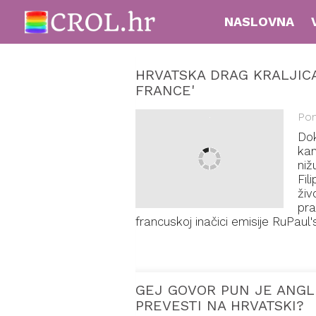
NASLOVNA
HRVATSKA DRAG KRALJICA
FRANCE'
Pon
Dok
kam
niž
Fil
živ
pra
francuskoj inačici emisije RuPaul
GEJ GOVOR PUN JE ANGLI
PREVESTI NA HRVATSKI?