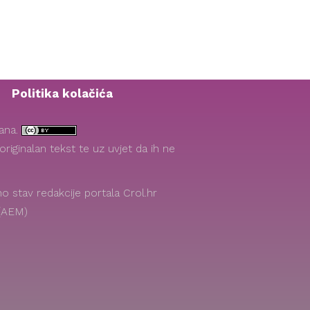
Politika kolačića
žana.
riginalan tekst te uz uvjet da ih ne
 stav redakcije portala Crol.hr
 (AEM)