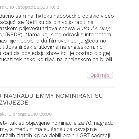
rak, 10 listopada 2023 18:12
avno sam na TikToku nadobudno objavio video
aćajući se Netflixu da bih volio raditi na
atskom prijevodu titlova showa
RuPaul's Drag
ce
(RPDR). Nama koji smo odrasli s internetom
as nije neobično da filmove i serije gledamo
 titlova ili čak s titlovima na engleskom, no
ma dati da pogledaju show koji je postao dio gej
ucati tek nekoliko riječi na engleskom pa bi bili
Opširnije
U NAGRADU EMMY NOMINIRANI SU
 ZVIJEZDE
ak, 13 srpnja 2018 20:08
etvrtak su objavljene nominacije za 70. nagradu
y, a među njima su šansu za osvajanje
stižnih zlatnih kipića dobili brojni LGBT sadržaji i