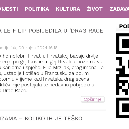
VIJESTI
POLITIKA
KULTURA
ŽIVOT
ZABAV
PO
 LE FILIP POBIJEDILA U 'DRAG RACE
edjeljak, 09 rujna 2024 16:18
 homofobni Hrvati u Hrvatskoj bacaju drvlje i
enje po gej turistima, gej Hrvati u inozemstvu
u karijerne uspjehe. Filip Mrzljak, drag imena Le
ip, ustao je i otišao u Francusku za boljim
otom u vrijeme kad hrvatska drag scena
ktički nije postojala te nedavno pobijedio u
's Drag Race.
Opširnije
ZAMA – KOLIKO IH JE TEŠKO