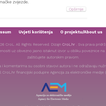
mačke zvijezde.
Opširnije
essum
Uvjeti korištenja
O projektu/About us
26 CroL. All Rights Reserved. Dizajn
CroL.hr .
Sva prava pridr
renositi uz obvezno jasno istaknut izvor u obliku poveznice na o
zaštićujete autorskim pravom.
i komentarima su osobni stavovi autora i ne odražavaju nužno
l CroL.hr financijski podupire Agencija za elektroničke medije