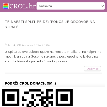
TRINAESTI SPLIT PRIDE: 'PONOS JE ODGOVOR NA
STRAH'
Četvrtak, 08 kolovoza 2024 20:04
U Splitu su ove subote ujutro na Peristilu muškarci na koljenima
molili krunicu na Gospine nakane, a poslijepodne je iz Đardina
krenula trinaesta po redu Povorka ponosa.
Opširnije
PODRŽI CROL DONACIJOM :)