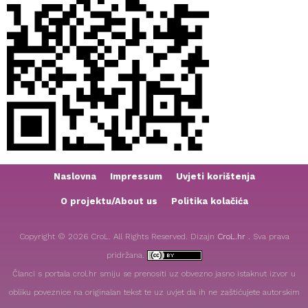
Naslovna
Impressum
Uvjeti korištenja
O projektu/About us
Politika kolačića
Copyright © 2026 CroL. All Rights Reserved. Dizajn
CroL.hr .
Sva prava
pridržana.
Članci s portala crol.hr smiju se prenositi uz obvezno jasno istaknut izvor u
obliku poveznice na originalan tekst te uz uvjet da ih ne zaštićujete autorskim