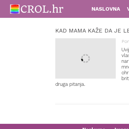
NASLOVNA
KAD MAMA KAŽE DA JE L
Pon
Uvi
vla
nar
mno
ohr
bri
druga pitanja.