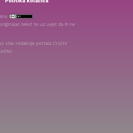
Politika kolačića
žana.
riginalan tekst te uz uvjet da ih ne
 stav redakcije portala Crol.hr
 (AEM)