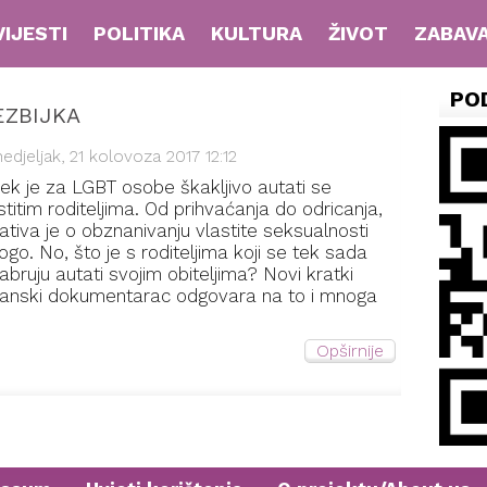
VIJESTI
POLITIKA
KULTURA
ŽIVOT
ZABAV
PO
EZBIJKA
edjeljak, 21 kolovoza 2017 12:12
jek je za LGBT osobe škakljivo autati se
stitim roditeljima. Od prihvaćanja do odricanja,
ativa je o obznanivanju vlastite seksualnosti
go. No, što je s roditeljima koji se tek sada
abruju autati svojim obiteljima? Novi kratki
tanski dokumentarac odgovara na to i mnoga
Opširnije