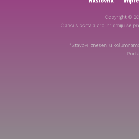
Naslovna
Impr
Copyright © 20
Članci s portala crol.hr smiju se p
*Stavovi izneseni u kolumnama 
Porta