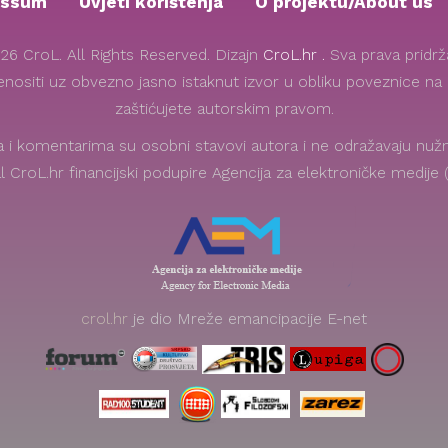
essum
Uvjeti korištenja
O projektu/About us
26 CroL. All Rights Reserved. Dizajn
CroL.hr .
Sva prava pridr
renositi uz obvezno jasno istaknut izvor u obliku poveznice na o
zaštićujete autorskim pravom.
i komentarima su osobni stavovi autora i ne odražavaju nužno
l CroL.hr financijski podupire Agencija za elektroničke medije
crol.hr
je dio Mreže emancipacije E-net