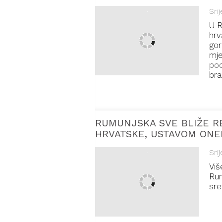
Sri
U R
hrv
gor
mje
pod
bra
RUMUNJSKA SVE BLIŽE R
HRVATSKE, USTAVOM ON
Sri
Viš
Rum
sre