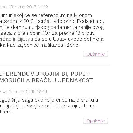
jeda, 19 rujna 2018 14:42
umunjskoj će se referendum nalik onom
atskom iz 2013. održati vrlo brzo. Podsjetimo,
nji je dom rumunjskog parlamenta ranije ovog
seca s premoćnih 107 za prema 13 protiv
ržao inicijativu
da se u Ustav uvede definicija
ka kao zajednice muškarca i žene.
Opširnije
EFERENDUMU KOJIM BI, POPUT
EMOGUĆILA BRAČNU JEDNAKOST
jeda, 12 rujna 2018 17:44
egodišnja saga oko referenduma o braku u
unjskoj po svoj se prilici bliži kraju, i to ne
tnom.
Opširnije