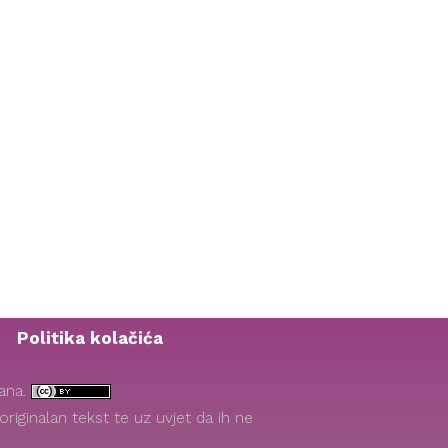
Politika kolačića
žana.
riginalan tekst te uz uvjet da ih ne