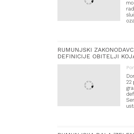
mor
rad
slu
oza
RUMUNJSKI ZAKONODAVCI
DEFINICIJE OBITELJI KO
Pon
Don
22 
gra
def
Sen
ust