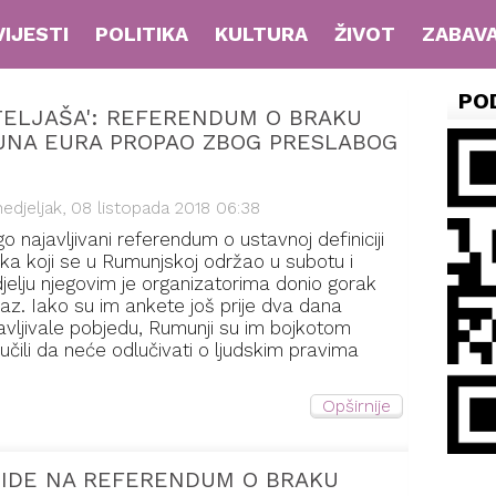
VIJESTI
POLITIKA
KULTURA
ŽIVOT
ZABAV
PO
TELJAŠA': REFERENDUM O BRAKU
JUNA EURA PROPAO ZBOG PRESLABOG
edjeljak, 08 listopada 2018 06:38
o najavljivani referendum o ustavnoj definiciji
ka koji se u Rumunjskoj održao u subotu i
jelju njegovim je organizatorima donio gorak
az. Iako su im ankete još prije dva dana
avljivale pobjedu, Rumunji su im bojkotom
učili da neće odlučivati o ljudskim pravima
Opširnije
 IDE NA REFERENDUM O BRAKU