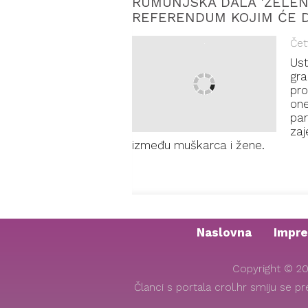
RUMUNJSKA DALA 'ZELEN
REFERENDUM KOJIM ĆE D
Čet
Ust
gra
pro
one
par
zaj
između muškarca i žene.
Naslovna
Impr
Copyright © 20
Članci s portala crol.hr smiju se p