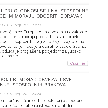
I DRUG' ODNOSI SE I NA ISTOSPOLNE
ICE IM MORAJU ODOBRITI BORAVAK
rak, 05 lipnja 2018 20:29
ave-članice Europske unije koje nisu ozakonile
ospolni brak moraju poštivati prava boravka
ospolnih supružnika koji žele živjeti zajedno na
hovu teritoriju. Tako je u utorak presudio Sud EU-
a odluka je proglašena pobjedom za ljudsko
tojanstvo.
Opširnije
KOJI BI MOGAO OBVEZATI SVE
ANJE ISTOSPOLNIH BRAKOVA
rak, 05 lipnja 2018 20:29
o su države-članice Europske unije slobodne
učiti hoće li ozakoniti istospolni brak ili ne,