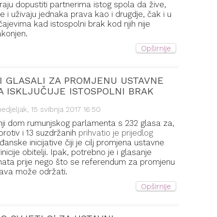
aju dopustiti partnerima istog spola da žive,
e i uživaju jednaka prava kao i drugdje, čak i u
čajevima kad istospolni brak kod njih nije
konjen.
Opširnije
 GLASALI ZA PROMJENU USTAVNE
JA ISKLJUČUJE ISTOSPOLNI BRAK
edjeljak, 15 svibnja 2017 16:50
ji dom rumunjskog parlamenta s 232 glasa za,
protiv i 13 suzdržanih
prihvatio je prijedlog
đanske inicijative čiji je cilj promjena ustavne
inicije obitelji. Ipak, potrebno je i glasanje
ata prije nego što se referendum za promjenu
ava može održati.
Opširnije