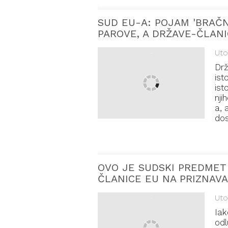
SUD EU-A: POJAM 'BRAČN
PAROVE, A DRŽAVE-ČLAN
Uto
Drž
ist
ist
nji
a, 
dos
OVO JE SUDSKI PREDMET 
ČLANICE EU NA PRIZNAV
Uto
Iak
odl