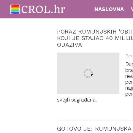
NASLOVNA
PORAZ RUMUNJSKIH 'OBI
KOJI JE STAJAO 40 MILI
ODAZIVA
Pon
Dug
bra
ned
por
naj
por
svojih sugrađana.
GOTOVO JE: RUMUNJSKA