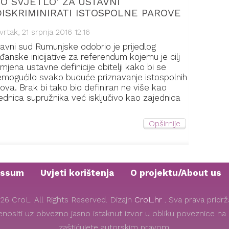
O SVJETLO' ZA USTAVNI
ISKRIMINIRATI ISTOSPOLNE PAROVE
vrtak, 21 srpnja 2016 12:16
avni sud Rumunjske odobrio je prijedlog
đanske inicijative za referendum kojemu je cilj
mjena ustavne definicije obitelji kako bi se
mogućilo svako buduće priznavanje istospolnih
ova. Brak bi tako bio definiran ne više kao
ednica supružnika već isključivo kao zajednica
Opširnije
essum
Uvjeti korištenja
O projektu/About us
26 CroL. All Rights Reserved. Dizajn
CroL.hr .
Sva prava pridr
renositi uz obvezno jasno istaknut izvor u obliku poveznice na o
zaštićujete autorskim pravom.