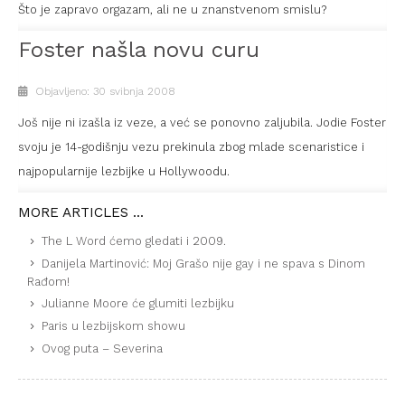
Što je zapravo orgazam, ali ne u znanstvenom smislu?
Foster našla novu curu
Objavljeno: 30 svibnja 2008
Još nije ni izašla iz veze, a već se ponovno zaljubila. Jodie Foster
svoju je 14-godišnju vezu prekinula zbog mlade scenaristice i
najpopularnije lezbijke u Hollywoodu.
MORE ARTICLES ...
The L Word ćemo gledati i 2009.
Danijela Martinović: Moj Grašo nije gay i ne spava s Dinom
Rađom!
Julianne Moore će glumiti lezbijku
Paris u lezbijskom showu
Ovog puta – Severina