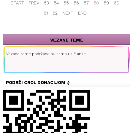
START
PREV
53
54
55
56
57
58
59
60
61
62
NEXT
END
VEZANE TEME
Vezane teme podržane su samo uz članke.
PODRŽI CROL DONACIJOM :)