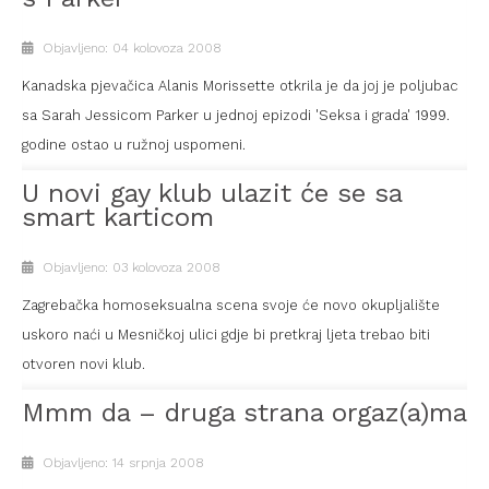
Objavljeno: 04 kolovoza 2008
Kanadska pjevačica Alanis Morissette otkrila je da joj je poljubac
sa Sarah Jessicom Parker u jednoj epizodi 'Seksa i grada' 1999.
godine ostao u ružnoj uspomeni.
U novi gay klub ulazit će se sa
smart karticom
Objavljeno: 03 kolovoza 2008
Zagrebačka homoseksualna scena svoje će novo okupljalište
uskoro naći u Mesničkoj ulici gdje bi pretkraj ljeta trebao biti
otvoren novi klub.
Mmm da – druga strana orgaz(a)ma
Objavljeno: 14 srpnja 2008