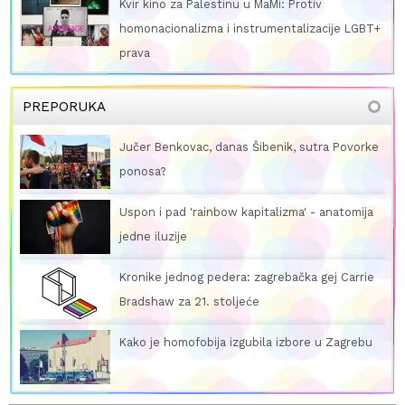
Kvir kino za Palestinu u MaMi: Protiv
homonacionalizma i instrumentalizacije LGBT+
prava
PREPORUKA
Jučer Benkovac, danas Šibenik, sutra Povorke
ponosa?
Uspon i pad 'rainbow kapitalizma' - anatomija
jedne iluzije
Kronike jednog pedera: zagrebačka gej Carrie
Bradshaw za 21. stoljeće
Kako je homofobija izgubila izbore u Zagrebu