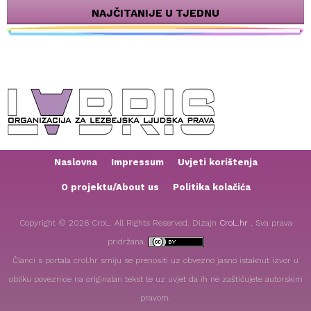
NAJČITANIJE U TJEDNU
Naslovna
Impressum
Uvjeti korištenja
O projektu/About us
Politika kolačića
Copyright © 2026 CroL. All Rights Reserved. Dizajn
CroL.hr .
Sva prava
pridržana.
Članci s portala crol.hr smiju se prenositi uz obvezno jasno istaknut izvor u
obliku poveznice na originalan tekst te uz uvjet da ih ne zaštićujete autorskim
pravom.