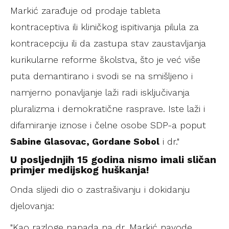
Markić zarađuje od prodaje tableta
kontraceptiva ili kliničkog ispitivanja pilula za
kontracepciju ili da zastupa stav zaustavljanja
kurikularne reforme školstva, što je već više
puta demantirano i svodi se na smišljeno i
namjerno ponavljanje laži radi isključivanja
pluralizma i demokratične rasprave. Iste laži i
difamiranje iznose i čelne osobe SDP-a poput
Sabine Glasovac, Gordane Sobol
i dr."
U posljednjih 15 godina nismo imali sličan
primjer medijskog huškanja!
Onda slijedi dio o zastrašivanju i dokidanju
djelovanja:
"Kao razloge napada na dr. Markić navode