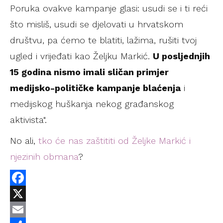
Poruka ovakve kampanje glasi: usudi se i ti reći
što misliš, usudi se djelovati u hrvatskom
društvu, pa ćemo te blatiti, lažima, rušiti tvoj
ugled i vrijeđati kao Željku Markić.
U posljednjih
15 godina nismo imali sličan primjer
medijsko-političke kampanje blaćenja
i
medijskog huškanja nekog građanskog
aktivista".
No ali,
tko će nas zaštititi od Željke Markić i
njezinih obmana
?
Facebook
X