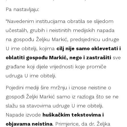
Pa nastavljaju:
"Navedenim institucijama obratila se slijedom
učestalih, grubih i neistinitih medijskih napada
na gospođu Željku Markić, predsjednicu udruge
U ime obitelji, kojima
cilj nije samo oklevetati i
oblatiti gospođu Markić, nego i zastrašiti
sve
građane koji dijele vrijednosti koje promiče
udruga U ime obitelji.
Pojedini mediji šire mržnju i iznose neistine o
gospođi Željki Markić samo iz razloga što se ne
slažu sa stavovima udruge U ime obitelji.
Napade izvode
huškačkim tekstovima i
objavama neistina
. Primjerice, da dr. Željka