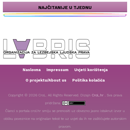
Kako je homofobija izgubila izbore u Zagrebu
NAJČITANIJE U TJEDNU
Naslovna
Impressum
Uvjeti korištenja
O projektu/About us
Politika kolačića
Copyright © 2026 CroL. All Rights Reserved. Dizajn
CroL.hr .
Sva prava
pridržana.
Članci s portala crol.hr smiju se prenositi uz obvezno jasno istaknut izvor u