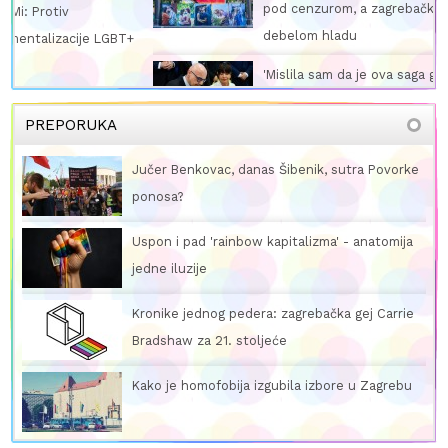
pod cenzurom, a zagrebački aktivisti šute u
debelom hladu
'Mislila sam da je ova saga gotova': Država
ponovno poslala poruku duginoj obitelji da
vrijedi manje
PREPORUKA
Jučer Benkovac, danas Šibenik, sutra Povorke
ponosa?
Uspon i pad 'rainbow kapitalizma' - anatomija
jedne iluzije
Kronike jednog pedera: zagrebačka gej Carrie
Bradshaw za 21. stoljeće