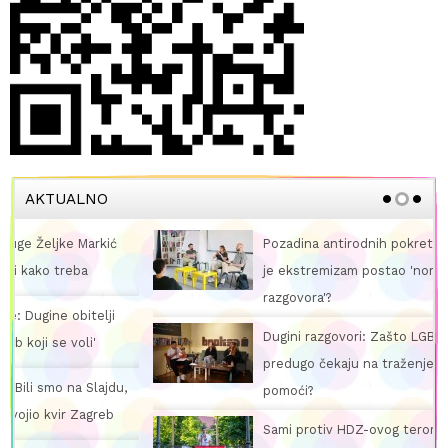
AKTUALNO
Pozadina antirodnih pokreta u Hrvatskoj: Kako
je ekstremizam postao 'normalna strana
razgovora'?
Dugini razgovori: Zašto LGBTIQ+ osobe
predugo čekaju na traženje psihološke
pomoći?
Sami protiv HDZ-ovog terora: Karlovac Pride