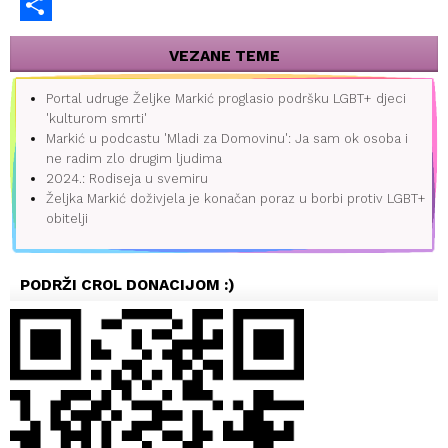
Email
Share
VEZANE TEME
Portal udruge Željke Markić proglasio podršku LGBT+ djeci
'kulturom smrti'
Markić u podcastu 'Mladi za Domovinu': Ja sam ok osoba i
ne radim zlo drugim ljudima
2024.: Rodiseja u svemiru
Željka Markić doživjela je konačan poraz u borbi protiv LGBT+
obitelji
PODRŽI CROL DONACIJOM :)