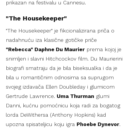
prikazan na festivalu u Cannesu.
"The Housekeeper"
"The Housekeeper" je fikcionalizirana priča o
nadahnuću iza klasične gotičke priče
"Rebecca" Daphne Du Maurier
prema kojoj je
snimljen i slavni Hitchcockov film. Du Maurierini
biografi smatraju da je bila biseksualka i da je
bila u romantičnim odnosima sa suprugom
svojeg izdavača Ellen Doubleday i glumicom
Gertrude Lawrence.
Uma Thurman
glumi
Danni, kućnu pomoćnicu koja radi za bogatog
lorda DeWithersa (Anthony Hopkins) kad
upozna spisateljicu koju igra
Phoebe Dynevor
.