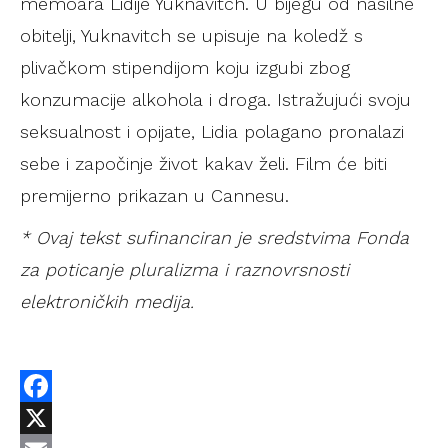
memoara Lidije Yuknavitch. U bijegu od nasilne
obitelji, Yuknavitch se upisuje na koledž s
plivačkom stipendijom koju izgubi zbog
konzumacije alkohola i droga. Istražujući svoju
seksualnost i opijate, Lidia polagano pronalazi
sebe i započinje život kakav želi. Film će biti
premijerno prikazan u Cannesu.
* Ovaj tekst sufinanciran je sredstvima Fonda
za poticanje pluralizma i raznovrsnosti
elektroničkih medija.
Facebook