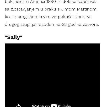
boksačica u Americi 1990-ih dok se suočavala
sa zlostavljanjem u braku s Jimom Martinom
koji je proglašen krivim za pokušaj ubojstva
drugog stupnja i osuđen na 25 godina zatvora.
"Sally"