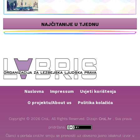
NAJČITANIJE U TJEDNU
Naslovna
Impressum
Uvjeti korištenja
O projektu/About us
Politika kolačića
Copyright © 2026 CroL. All Rights Reserved. Dizajn
CroL.hr .
Sva prava
pridržana.
Članci s portala crol.hr smiju se prenositi uz obvezno jasno istaknut izvor u