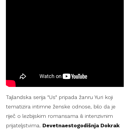
Tajlandska serija "Us" pripada žanru Yuri koji
tematizira intimne ženske odnose, bilo da je
riječ o lezbijskim romansama ili intenzivnim
prijateljstvima.
Devetnaestogodišnja Dokrak