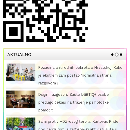
AKTUALNO
ina antirodnih pokreta u Hrvatskoj: Kako
Portal udr
stremizam postao 'normalna strana
LGBT+ djec
ora'?
Jednom će b
i razgovori: Zašto LGBTIQ+ osobe
protiv tog
go čekaju na traženje psihološke
Forum teat
i?
protiv HDZ-ovog terora: Karlovac Pride
enzurom, a zagrebački aktivisti šute u