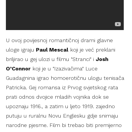
U ovoj povijesnoj romantičnoj drami glavne
uloge igraju
Paul Mescal
koji je već preklani
briljirao u gej ulozi u filmu "Stranci" i
Josh
O’Connor
koji je u "Izazivačima" Luce
Guadagnina igrao homoerotičnu ulogu tenisača
Patricka. Gej romansa iz Prvog svjetskog rata
prati odnos dvojice mladih vojnika dok se
upoznaju 1916., a zatim u ljeto 1919. zajedno
putuju u ruralnu Novu Englesku gdje snimaju
narodne pjesme. Film bi trebao biti premijerno