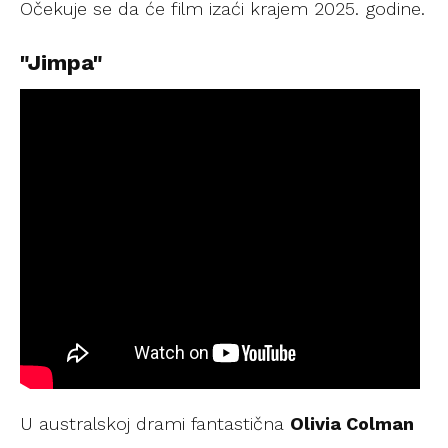
Očekuje se da će film izaći krajem 2025. godine.
"Jimpa"
U australskoj drami fantastična
Olivia Colman