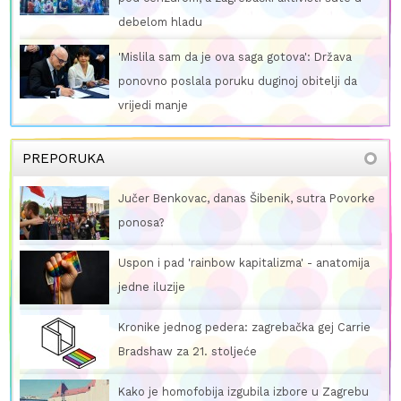
Nisu to sam
om hladu
Karla Jelić
umjetnica
la sam da je ova saga gotova': Država
no poslala poruku duginoj obitelji da
i manje
PREPORUKA
Jučer Benkovac, danas Šibenik, sutra Povorke
ponosa?
Uspon i pad 'rainbow kapitalizma' - anatomija
jedne iluzije
Kronike jednog pedera: zagrebačka gej Carrie
Bradshaw za 21. stoljeće
Kako je homofobija izgubila izbore u Zagrebu