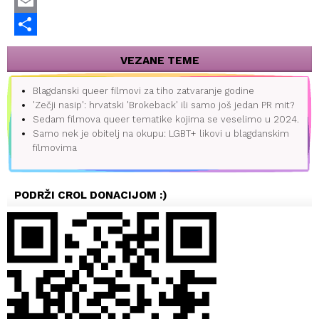
X
Email
Share
VEZANE TEME
Blagdanski queer filmovi za tiho zatvaranje godine
'Zečji nasip': hrvatski 'Brokeback' ili samo još jedan PR mit?
Sedam filmova queer tematike kojima se veselimo u 2024.
Samo nek je obitelj na okupu: LGBT+ likovi u blagdanskim
filmovima
PODRŽI CROL DONACIJOM :)