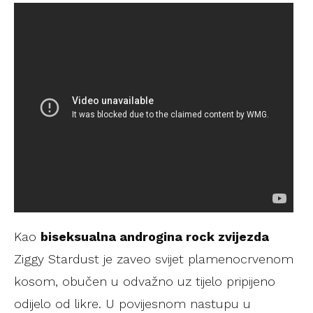
Kao
biseksualna androgina rock zvijezda
Ziggy Stardust je zaveo svijet plamenocrvenom
kosom, obučen u odvažno uz tijelo pripijeno
odijelo od likre. U povijesnom nastupu u