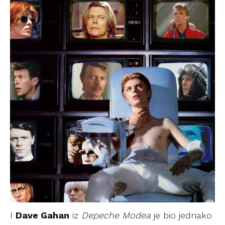
I
Dave Gahan
iz
Depeche Modea
je bio jednako