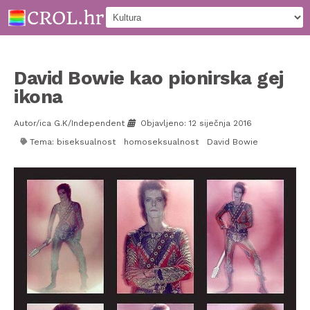
David Bowie kao pionirska gej
ikona
Autor/ica G.K/Independent
Objavljeno: 12 siječnja 2016
Tema:
biseksualnost
homoseksualnost
David Bowie