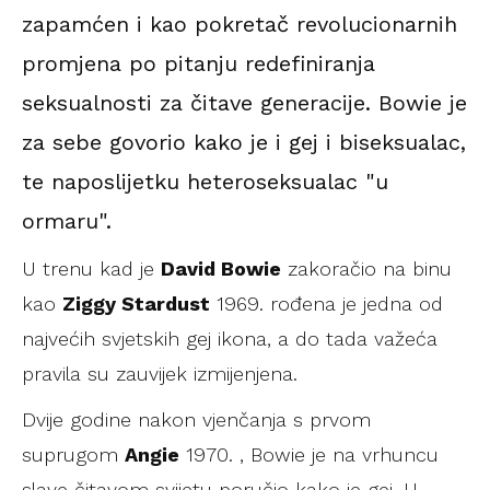
zapamćen i kao pokretač revolucionarnih
promjena po pitanju redefiniranja
seksualnosti za čitave generacije. Bowie je
za sebe govorio kako je i gej i biseksualac,
te naposlijetku heteroseksualac "u
ormaru".
U trenu kad je
David Bowie
zakoračio na binu
kao
Ziggy Stardust
1969. rođena je jedna od
najvećih svjetskih gej ikona, a do tada važeća
pravila su zauvijek izmijenjena.
Dvije godine nakon vjenčanja s prvom
suprugom
Angie
1970. , Bowie je na vrhuncu
slave čitavom svijetu poručio kako je gej. U