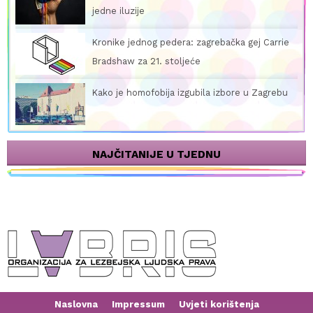
jedne iluzije
Kronike jednog pedera: zagrebačka gej Carrie
Bradshaw za 21. stoljeće
Kako je homofobija izgubila izbore u Zagrebu
NAJČITANIJE U TJEDNU
Naslovna
Impressum
Uvjeti korištenja