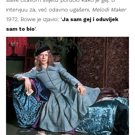
intervjuu za, već odavno ugašeni,
Melodi Maker
1972. Bowie je izjavio: "
Ja sam gej i oduvijek
sam to bio
".