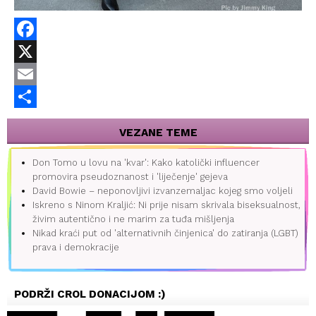
Facebook
X
Email
Share
VEZANE TEME
Don Tomo u lovu na 'kvar': Kako katolički influencer
promovira pseudoznanost i 'liječenje' gejeva
David Bowie – neponovljivi izvanzemaljac kojeg smo voljeli
Iskreno s Ninom Kraljić: Ni prije nisam skrivala biseksualnost,
živim autentično i ne marim za tuđa mišljenja
Nikad kraći put od 'alternativnih činjenica' do zatiranja (LGBT)
prava i demokracije
PODRŽI CROL DONACIJOM :)