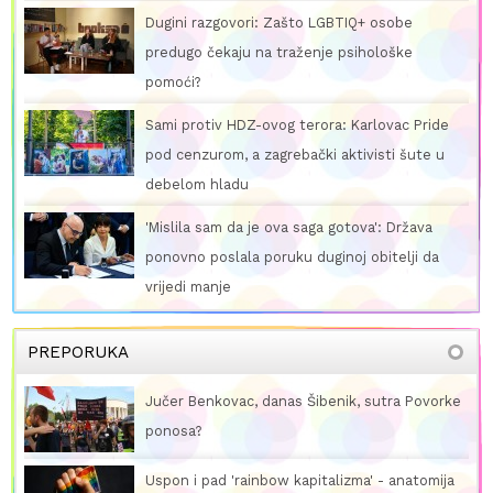
Dugini razgovori: Zašto LGBTIQ+ osobe
predugo čekaju na traženje psihološke
pomoći?
Sami protiv HDZ-ovog terora: Karlovac Pride
pod cenzurom, a zagrebački aktivisti šute u
debelom hladu
'Mislila sam da je ova saga gotova': Država
ponovno poslala poruku duginoj obitelji da
vrijedi manje
PREPORUKA
Jučer Benkovac, danas Šibenik, sutra Povorke
ponosa?
Uspon i pad 'rainbow kapitalizma' - anatomija