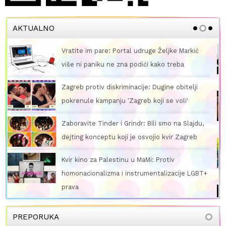
AKTUALNO
arkić
Pozadina antirodnih pokreta u Hrvatskoj: K
je ekstremizam postao 'normalna strana
razgovora'?
telji
Dugini razgovori: Zašto LGBTIQ+ osobe
i'
predugo čekaju na traženje psihološke
Slajdu,
pomoći?
agreb
Sami protiv HDZ-ovog terora: Karlovac Prid
pod cenzurom, a zagrebački aktivisti šute u
debelom hladu
e LGBT+
'Mislila sam da je ova saga gotova': Država
ponovno poslala poruku duginoj obitelji da
PREPORUKA
vrijedi manje