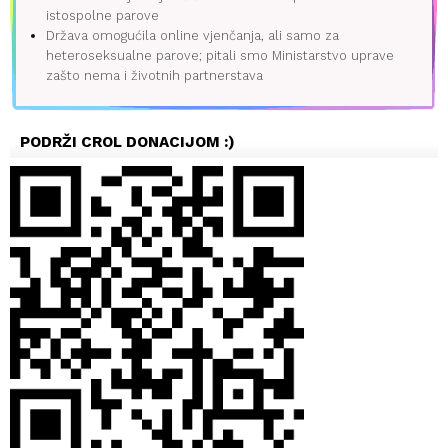
istospolne parove
Država omogućila online vjenčanja, ali samo za
heteroseksualne parove; pitali smo Ministarstvo uprave
zašto nema i životnih partnerstava
PODRŽI CROL DONACIJOM :)