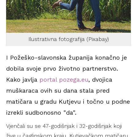
Ilustrativna fotografija (Pixabay)
I Požeško-slavonska županija konačno je
dobila svoje prvo životno partnerstvo.
Kako javlja
portal pozega.eu
, dvojica
muškaraca ovih su dana stala pred
matičara u gradu Kutjevu i točno u podne
izrekli sudbonosno "da".
Vjenčali su se 47-godišnjak i 32-godišnjak koji
žive u čaglinskom kraju. Kutjevačkom matičaru