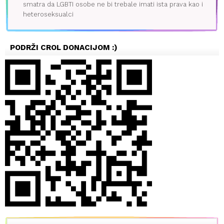
smatra da LGBTI osobe ne bi trebale imati ista prava kao i
heteroseksualci
PODRŽI CROL DONACIJOM :)