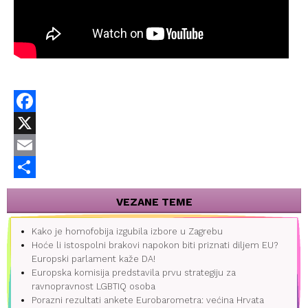
Facebook
X
Email
Share
VEZANE TEME
Kako je homofobija izgubila izbore u Zagrebu
Hoće li istospolni brakovi napokon biti priznati diljem EU?
Europski parlament kaže DA!
Europska komisija predstavila prvu strategiju za
ravnopravnost LGBTIQ osoba
Porazni rezultati ankete Eurobarometra: većina Hrvata