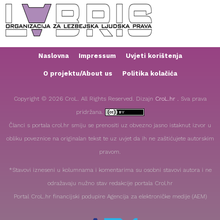
Naslovna
Impressum
Uvjeti korištenja
O projektu/About us
Politika kolačića
Copyright © 2026 CroL. All Rights Reserved. Dizajn
CroL.hr .
Sva prava
pridržana.
Članci s portala crol.hr smiju se prenositi uz obvezno jasno istaknut izvor u
obliku poveznice na originalan tekst te uz uvjet da ih ne zaštićujete autorskim
pravom.
*Stavovi izneseni u kolumnama i komentarima su osobni stavovi autora i ne
odražavaju nužno stav redakcije portala Crol.hr
Portal CroL.hr financijski podupire Agencija za elektroničke medije (AEM)