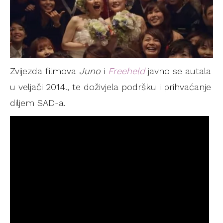
Zvijezda filmova
Juno
i
Freeheld
javno se autala
u veljači 2014., te doživjela podršku i prihvaćanje
diljem SAD-a.