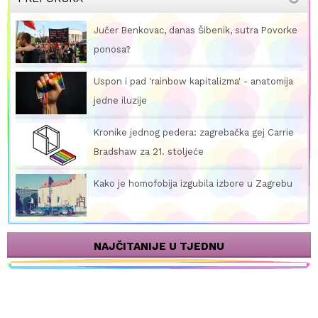
Jučer Benkovac, danas Šibenik, sutra Povorke
ponosa?
Uspon i pad 'rainbow kapitalizma' - anatomija
jedne iluzije
Kronike jednog pedera: zagrebačka gej Carrie
Bradshaw za 21. stoljeće
Kako je homofobija izgubila izbore u Zagrebu
NAJČITANIJE U TJEDNU