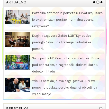
AKTUALNO
Pozadina antirodnih pokreta u Hrvatskoj: Kako
je ekstremizam postao 'normalna strana
razgovora'?
Dugini razgovori: Zašto LGBTIQ+ osobe
predugo čekaju na traženje psihološke
pomoći?
Sami protiv HDZ-ovog terora: Karlovac Pride
pod cenzurom, a zagrebački aktivisti šute u
debelom hladu
'Mislila sam da je ova saga gotova': Država
ponovno poslala poruku duginoj obitelji da
vrijedi manje
PREPORUKA