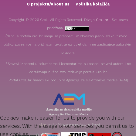
O projektu/About us
Politika kolačića
Copyright © 2026 CroL. All Rights Reserved. Dizajn
CroL.hr .
Sva prava
pridržana.
Članci s portala crol.hr smiju se prenositi uz obvezno jasno istaknut izvor u
obliku poveznice na originalan tekst te uz uvjet da ih ne zaštićujete autorskim
pravom.
*Stavovi izneseni u kolumnama i komentarima su osobni stavovi autora i ne
odražavaju nužno stav redakcije portala Crol.hr
Portal CroL.hr financijski podupire Agencija za elektroničke medije (AEM)
Cookies make it easier for us to provide you with our
crol.hr
je dio Mreže emancipacije E-net
services. With the usage of our services you permit us to
use cookies.