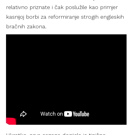
relativno priznate i čak poslužile kao primjer
kasnijoj borbi za reformiranje strogih engleskih
bračnih zakona.