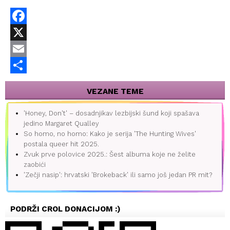
Facebook
X
Email
Share
VEZANE TEME
'Honey, Don't' – dosadnjikav lezbijski šund koji spašava
jedino Margaret Qualley
So homo, no homo: Kako je serija 'The Hunting Wives'
postala queer hit 2025.
Zvuk prve polovice 2025.: Šest albuma koje ne želite
zaobići
'Zečji nasip': hrvatski 'Brokeback' ili samo još jedan PR mit?
PODRŽI CROL DONACIJOM :)