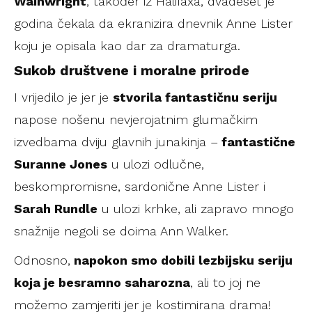
Wainwright
, također iz Halifaxa, dvadeset je
godina čekala da ekranizira dnevnik Anne Lister
koju je opisala kao dar za dramaturga.
Sukob društvene i moralne prirode
I vrijedilo je jer je
stvorila fantastičnu seriju
napose nošenu nevjerojatnim glumačkim
izvedbama dviju glavnih junakinja –
fantastične
Suranne Jones
u ulozi odlučne,
beskompromisne, sardonične Anne Lister i
Sarah Rundle
u ulozi krhke, ali zapravo mnogo
snažnije negoli se doima Ann Walker.
Odnosno,
napokon smo dobili lezbijsku seriju
koja je besramno saharozna
, ali to joj ne
možemo zamjeriti jer je kostimirana drama!