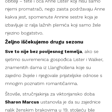
obitelji – tete i oca Anne Lister koji nisu samo
nijemi promatrači, nego zaista podržavaju Anne
kakva jest, spomenute Annine sestre koja je
izbavljuje iz ralja lažnih plemića koji samo žele
njezino bogatstvo.
Željno iščekujemo drugu sezonu
Sve to nije bez povijesnog temelja
, ako se
sjetimo suvremenica gospođica Lister i Walker,
znamenitih dama iz Llanghollena koje su
zajedno živjele i njegovale prijateljske odnose s
mnogim poznatim romantičarima.
Štoviše, stručnjakinja za viktorijansko doba
Sharon Marcus
ustanovila je da su zajednice
nalik ženskim brakovima u 19. stoljeću bile