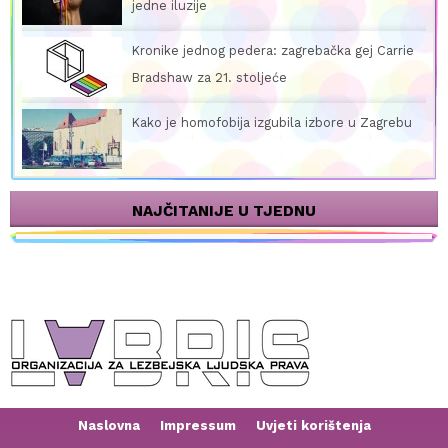
jedne iluzije
Kronike jednog pedera: zagrebačka gej Carrie
Bradshaw za 21. stoljeće
Kako je homofobija izgubila izbore u Zagrebu
NAJČITANIJE U TJEDNU
Naslovna
Impressum
Uvjeti korištenja