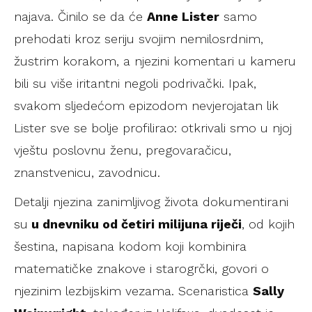
najava. Činilo se da će
Anne Lister
samo
prehodati kroz seriju svojim nemilosrdnim,
žustrim korakom, a njezini komentari u kameru
bili su više iritantni negoli podrivački. Ipak,
svakom sljedećom epizodom nevjerojatan lik
Lister sve se bolje profilirao: otkrivali smo u njoj
vještu poslovnu ženu, pregovaračicu,
znanstvenicu, zavodnicu.
Detalji njezina zanimljivog života dokumentirani
su
u dnevniku od četiri milijuna riječi
, od kojih
šestina, napisana kodom koji kombinira
matematičke znakove i starogrčki, govori o
njezinim lezbijskim vezama. Scenaristica
Sally