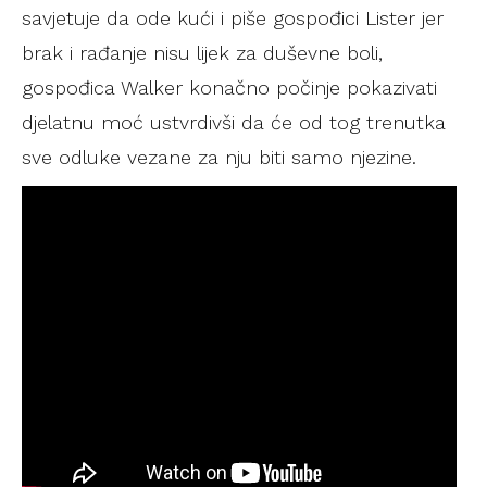
savjetuje da ode kući i piše gospođici Lister jer
brak i rađanje nisu lijek za duševne boli,
gospođica Walker konačno počinje pokazivati
djelatnu moć ustvrdivši da će od tog trenutka
sve odluke vezane za nju biti samo njezine.