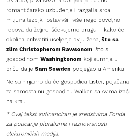
Ukratko, prva sezona donijela je tipično
romantičarsko uzbuđenje i razgalila srca
milijuna lezbijki, ostavivši i više nego dovoljno
repova da željno iščekujemo drugu – kako će
okolina prihvatiti useljenje dviju žena,
što sa
zlim Christopherom Rawsonom
, što s
gospodinom
Washingtonom
koji sumnja u
priču da je
Sam Sowden
pobjegao u Ameriku
Ne sumnjamo da će gospođica Lister, pojačana
za samostalnu gospođicu Walker, sa svima izaći
na kraj.
* Ovaj tekst sufinanciran je sredstvima Fonda
za poticanje pluralizma i raznovrsnosti
elektroničkih medija.