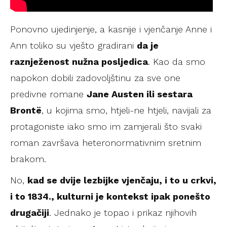
Ponovno ujedinjenje, a kasnije i vjenčanje Anne i
Ann toliko su vješto gradirani
da je
raznježenost nužna posljedica
. Kao da smo
napokon dobili zadovoljštinu za sve one
predivne romane
Jane Austen ili sestara
Brontë
, u kojima smo, htjeli-ne htjeli, navijali za
protagoniste iako smo im zamjerali što svaki
roman završava heteronormativnim sretnim
brakom.
No,
kad se dvije lezbijke vjenčaju, i to u crkvi,
i to 1834., kulturni je kontekst ipak ponešto
drugačiji
. Jednako je topao i prikaz njihovih