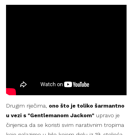
Drugim riječima,
ono što je toliko šarmantno
u vezi s "Gentlemanom Jackom"
upravo je
činjenica da se koristi svim narativnim tropima
koje nalazimo u bilo kojem djelu iz 19. stoljeća –