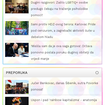
Dugini razgovori: Zašto LGBTIQ+ osobe
predugo čekaju na traženje psihološke
pomoći?
Sami protiv HDZ-ovog terora: Karlovac Pride
pod cenzurom, a zagrebački aktivisti šute u
debelom hladu
'Mislila sam da je ova saga gotova': Država
ponovno poslala poruku duginoj obitelji da
vrijedi manje
PREPORUKA
Jučer Benkovac, danas Šibenik, sutra Povorke
ponosa?
Uspon i pad 'rainbow kapitalizma' - anatomija