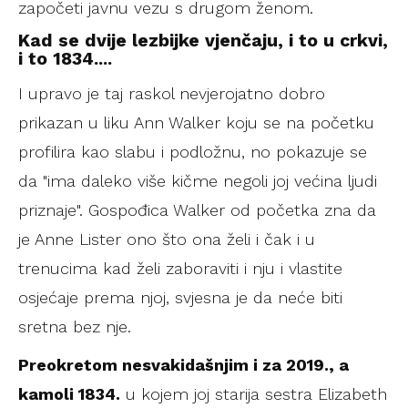
započeti javnu vezu s drugom ženom.
Kad se dvije lezbijke vjenčaju, i to u crkvi,
i to 1834....
I upravo je taj raskol nevjerojatno dobro
prikazan u liku Ann Walker koju se na početku
profilira kao slabu i podložnu, no pokazuje se
da "ima daleko više kičme negoli joj većina ljudi
priznaje". Gospođica Walker od početka zna da
je Anne Lister ono što ona želi i čak i u
trenucima kad želi zaboraviti i nju i vlastite
osjećaje prema njoj, svjesna je da neće biti
sretna bez nje.
Preokretom nesvakidašnjim i za 2019., a
kamoli 1834.
u kojem joj starija sestra Elizabeth