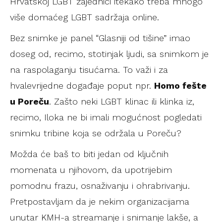
Hrvatskoj LGBT zajednici itekako treba mnogo
više domaćeg LGBT sadržaja online.
Bez snimke je panel “Glasniji od tišine” imao
doseg od, recimo, stotinjak ljudi, sa snimkom je
na raspolaganju tisućama. To važi i za
hvalevrijedne događaje poput npr.
Homo fešte
u Poreču
. Zašto neki LGBT klinac ili klinka iz,
recimo, Iloka ne bi imali mogućnost pogledati
snimku tribine koja se održala u Poreču?
Možda će baš to biti jedan od ključnih
momenata u njihovom, da upotrijebim
pomodnu frazu, osnaživanju i ohrabrivanju.
Pretpostavljam da je nekim organizacijama
unutar KMH-a streamanje i snimanje lakše, a