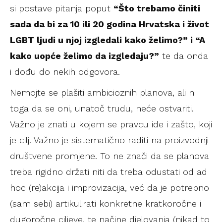
si postave pitanja poput
“Što trebamo činiti
sada da bi za 10 ili 20 godina Hrvatska i život
LGBT ljudi u njoj izgledali kako želimo?” i “A
kako uopće želimo da izgledaju?”
te da onda
i dođu do nekih odgovora.
Nemojte se plašiti ambicioznih planova, ali ni
toga da se oni, unatoč trudu, neće ostvariti.
Važno je znati u kojem se pravcu ide i zašto, koji
je cilj. Važno je sistematično raditi na proizvodnji
društvene promjene. To ne znači da se planova
treba rigidno držati niti da treba odustati od ad
hoc (re)akcija i improvizacija, već da je potrebno
(sam sebi) artikulirati konkretne kratkoročne i
dugoročne ciljeve, te načine djelovanja (nikad to