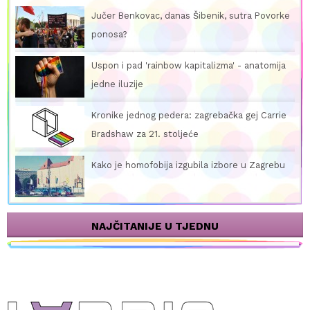
Jučer Benkovac, danas Šibenik, sutra Povorke
ponosa?
Uspon i pad 'rainbow kapitalizma' - anatomija
jedne iluzije
Kronike jednog pedera: zagrebačka gej Carrie
Bradshaw za 21. stoljeće
Kako je homofobija izgubila izbore u Zagrebu
NAJČITANIJE U TJEDNU