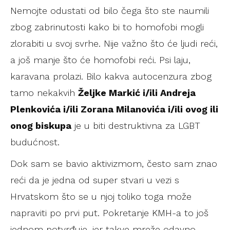
Nemojte odustati od bilo čega što ste naumili
zbog zabrinutosti kako bi to homofobi mogli
zlorabiti u svoj svrhe. Nije važno što će ljudi reći,
a još manje što će homofobi reći. Psi laju,
karavana prolazi. Bilo kakva autocenzura zbog
tamo nekakvih
Željke Markić i/ili Andreja
Plenkovića i/ili Zorana Milanovića i/ili ovog ili
onog biskupa
je u biti destruktivna za LGBT
budućnost.
Dok sam se bavio aktivizmom, često sam znao
reći da je jedna od super stvari u vezi s
Hrvatskom što se u njoj toliko toga može
napraviti po prvi put. Pokretanje KMH-a to još
jednom potvrđuje, jer takve mreže odavno