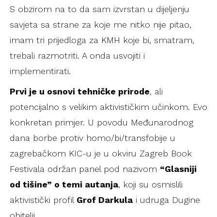
S obzirom na to da sam izvrstan u dijeljenju
savjeta sa strane za koje me nitko nije pitao,
imam tri prijedloga za KMH koje bi, smatram,
trebali razmotriti. A onda usvojiti i
implementirati.
Prvi je u osnovi tehničke prirode
, ali
potencijalno s velikim aktivističkim učinkom. Evo
konkretan primjer. U povodu Međunarodnog
dana borbe protiv homo/bi/transfobije u
zagrebačkom KIC-u je u okviru Zagreb Book
Festivala održan panel pod nazivom
“Glasniji
od tišine” o temi autanja
, koji su osmislili
aktivistički profil
Grof Darkula
i udruga Dugine
obitelji.