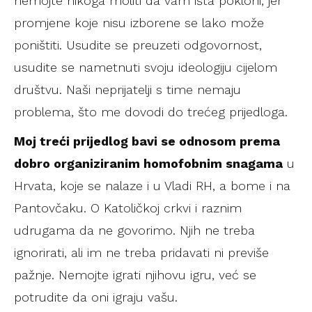
nemojte nikoga moliti da vam išta pokloni, jer
promjene koje nisu izborene se lako može
poništiti. Usudite se preuzeti odgovornost,
usudite se nametnuti svoju ideologiju cijelom
društvu. Naši neprijatelji s time nemaju
problema, što me dovodi do trećeg prijedloga.
Moj treći prijedlog bavi se odnosom prema
dobro organiziranim homofobnim snagama
u
Hrvata, koje se nalaze i u Vladi RH, a bome i na
Pantovčaku. O Katoličkoj crkvi i raznim
udrugama da ne govorimo. Njih ne treba
ignorirati, ali im ne treba pridavati ni previše
pažnje. Nemojte igrati njihovu igru, već se
potrudite da oni igraju vašu.