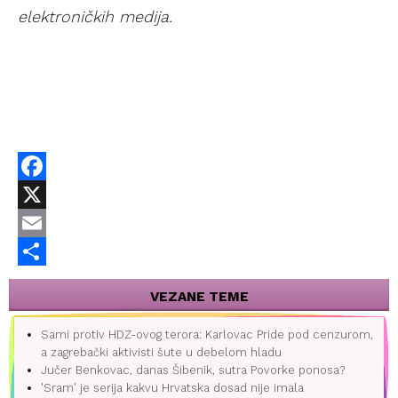
elektroničkih medija.
Facebook
X
Email
Share
VEZANE TEME
Sami protiv HDZ-ovog terora: Karlovac Pride pod cenzurom,
a zagrebački aktivisti šute u debelom hladu
Jučer Benkovac, danas Šibenik, sutra Povorke ponosa?
'Sram' je serija kakvu Hrvatska dosad nije imala