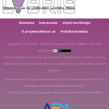
Naslovna
Impressum
Uvjeti korištenja
O projektu/About us
Politika kolačića
Copyright © 2026 CroL. All Rights Reserved. Dizajn
CroL.hr .
Sva prava
pridržana.
Članci s portala crol.hr smiju se prenositi uz obvezno jasno istaknut izvor u
obliku poveznice na originalan tekst te uz uvjet da ih ne zaštićujete autorskim
pravom.
*Stavovi izneseni u kolumnama i komentarima su osobni stavovi autora i ne
odražavaju nužno stav redakcije portala Crol.hr
Portal CroL.hr financijski podupire Agencija za elektroničke medije (AEM)