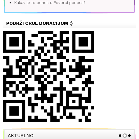
Kakav je to ponos u Povorci ponosa?
PODRŽI CROL DONACIJOM :)
AKTUALNO