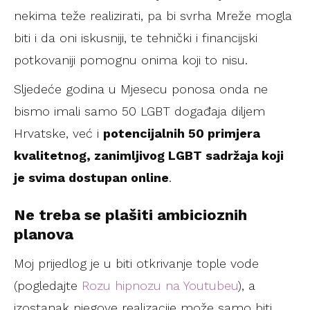
nekima teže realizirati, pa bi svrha Mreže mogla
biti i da oni iskusniji, te tehnički i financijski
potkovaniji pomognu onima koji to nisu.
Sljedeće godina u Mjesecu ponosa onda ne
bismo imali samo 50 LGBT događaja diljem
Hrvatske, već i
potencijalnih 50 primjera
kvalitetnog, zanimljivog LGBT sadržaja koji
je svima dostupan online
.
Ne treba se plašiti ambicioznih
planova
Moj prijedlog je u biti otkrivanje tople vode
(pogledajte
Rozu hipnozu na Youtubeu
), a
izostanak njegove realizacije može samo biti