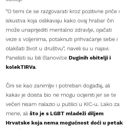
“O temi će se razgovarati kroz pozitivne priče i
iskustva koja oslikavaju kako ovaj hrabar čin
može unaprijediti mentalno zdravlje, ojačati
veze s voljenima, potaknuti prihvaćanje sebe i
olakšati život u društvu”, naveli su u najavi.
Panelisti su bili članovi/ce
Duginih obitelji i
kolekTIRVa
.
Čini se kao zanimljiv i potreban događaj, ali
kakav je doista bio ne mogu ocijeniti jer se te
večeri nisam nalazio u publici u KIC-u. Lako za
mene, ali
što je s LGBT mladeži diljem
Hrvatske koja nema mogućnost doći u petak